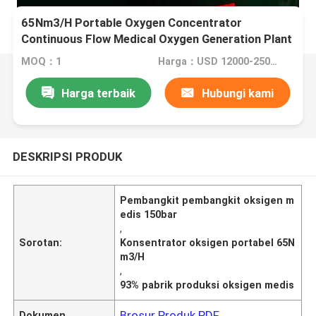
65Nm3/H Portable Oxygen Concentrator
Continuous Flow Medical Oxygen Generation Plant
(Pembangkit Oxygen Medis dengan Aliran
MOQ：1
Harga：USD 12000-25000 pieces
Kontinyu)
Harga terbaik
Hubungi kami
DESKRIPSI PRODUK
Pembangkit pembangkit oksigen m
edis 150bar
,
Sorotan:
Konsentrator oksigen portabel 65N
m3/H
,
93% pabrik produksi oksigen medis
Brosur Produk PDF
Dokumen