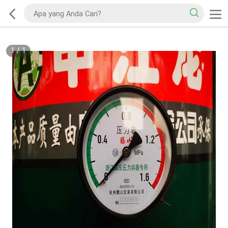
1
/
1