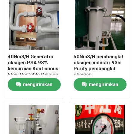
Tentang kita
Wisata pabrik
Kontrol kualitas
40Nm3/H Generator
50Nm3/H pembangkit
oksigen PSA 93%
oksigen industri 93%
kemurnian Kontinuous
Purity pembangkit
Hubungi kami
Flow Portable Oxygen
oksigen
Concentrator
mengirimkan
mengirimkan
Quote request suatu
permintaan
permintaan
Generator Gas PSA
Generator Oksigen PSA