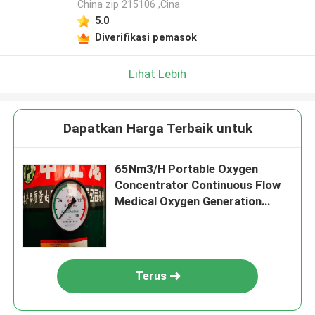
China zip 215106 ,Cina
5.0
Diverifikasi pemasok
Lihat Lebih
Dapatkan Harga Terbaik untuk
65Nm3/H Portable Oxygen
Concentrator Continuous Flow
Medical Oxygen Generation
Plant (Pembangkit Oxygen
Medis dengan Aliran Kontinyu)
Terus