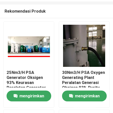
Rekomendasi Produk
25Nm3/H PSA
30Nm3/H PSA Oxygen
Generator Oksigen
Generating Plant
Rumah
93% Keurasan
Peralatan Generasi
Peralatan Generator
Oksigen 93% Purity
Oksigen Keurasan
Produk
mengirimkan
mengirimkan
Tinggi
permintaan
permintaan
Video