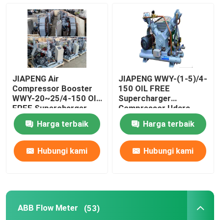
Generator Nitrogen PSA
Kompresor Udara Booster
JIAPENG Air
JIAPENG WWY-(1-5)/4-
ABB Flow Meter
Compressor Booster
150 OIL FREE
WWY-20~25/4-150 OIL
Supercharger
FREE Supercharger
Compressor Udara
Untuk Pengisian
Untuk Isi Oxygen
ABB Pressure Transmitter
Harga terbaik
Harga terbaik
Oksigen
ABB Level Transmitter
Hubungi kami
Hubungi kami
Sistem Kalibrasi Aliran Meter
ABB Flow Meter
(53)
Sistem Kalibrasi Aliran Cairan