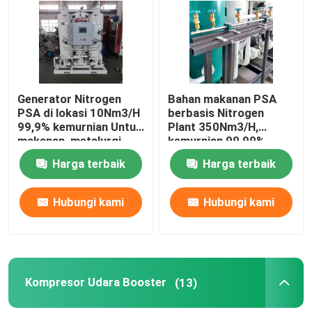
Tentang kita
Wisata pabrik
Generator Nitrogen
Bahan makanan PSA
PSA di lokasi 10Nm3/H
berbasis Nitrogen
99,9% kemurnian Untuk
Plant 350Nm3/H,
Kontrol kualitas
makanan, metalurgi,
kemurnian 99,99%
kimia
Harga terbaik
Harga terbaik
Hubungi kami
Hubungi kami
Hubungi kami
Quote request suatu
Generator Gas PSA
Kompresor Udara Booster
(13)
Generator Oksigen PSA