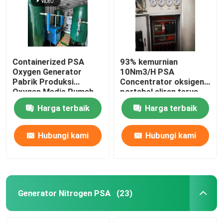
Containerized PSA
93% kemurnian
Oxygen Generator
10Nm3/H PSA
Pabrik Produksi
Concentrator oksigen
Oxygen Medis Rumah
portabel aliran terus
Sakit
menerus
Harga terbaik
Harga terbaik
Hubungi kami
Hubungi kami
Rumah
Produk
Generator Nitrogen PSA
(23)
Video